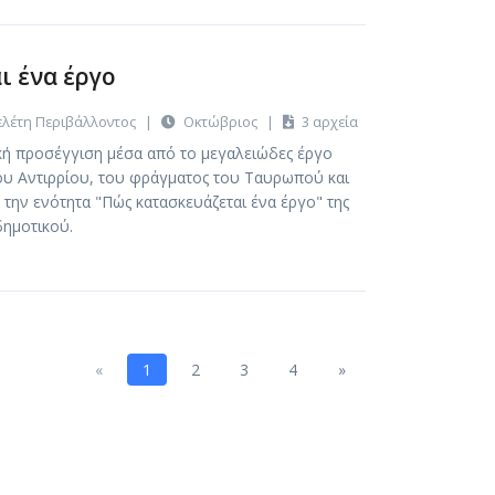
ι ένα έργο
λέτη Περιβάλλοντος
|
Οκτώβριος
|
3 αρχεία
ή προσέγγιση μέσα από το μεγαλειώδες έργο
ίου Αντιρρίου, του φράγματος του Ταυρωπού και
 την ενότητα "Πώς κατασκευάζεται ένα έργο" της
δημοτικού.
Previous
Next
«
1
2
3
4
»