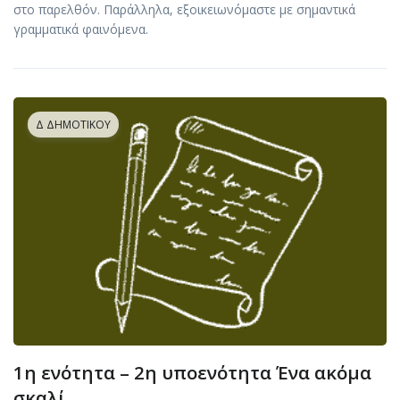
στο παρελθόν. Παράλληλα, εξοικειωνόμαστε με σημαντικά
γραμματικά φαινόμενα.
Δ ΔΗΜΟΤΙΚΟΎ
1η ενότητα – 2η υποενότητα Ένα ακόμα
σκαλί