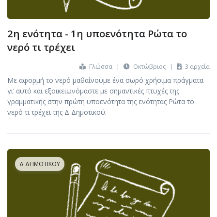
2η ενότητα - 1η υποενότητα Ρώτα το
νερό τι τρέχει
Γλώσσα
|
Οκτώβριος
|
3 αρχεία
Με αφορμή το νερό μαθαίνουμε ένα σωρό χρήσιμα πράγματα
γι’ αυτό και εξοικειωνόμαστε με σημαντικές πτυχές της
γραμματικής στην πρώτη υποενότητα της ενότητας Ρώτα το
νερό τι τρέχει της Δ Δημοτικού.
Δ ΔΗΜΟΤΙΚΟΎ