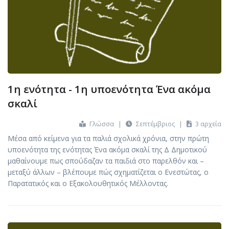
1η ενότητα - 1η υποενότητα Ένα ακόμα
σκαλί
Γλώσσα
|
Σεπτέμβριος
|
3 αρχεία
Μέσα από κείμενα για τα παλιά σχολικά χρόνια, στην πρώτη
υποενότητα της ενότητας Ένα ακόμα σκαλί της Δ Δημοτικού
μαθαίνουμε πως σπούδαζαν τα παιδιά στο παρελθόν και –
μεταξύ άλλων – βλέπουμε πώς σχηματίζεται ο Ενεστώτας, ο
Παρατατικός και ο Εξακολουθητικός Μέλλοντας.