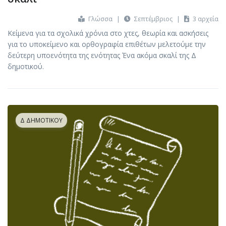
Γλώσσα
|
Σεπτέμβριος
|
3 αρχεία
Κείμενα για τα σχολικά χρόνια στο χτες, θεωρία και ασκήσεις
για το υποκείμενο και ορθογραφία επιθέτων μελετούμε την
δεύτερη υποενότητα της ενότητας Ένα ακόμα σκαλί της Δ
δημοτικού.
Δ ΔΗΜΟΤΙΚΟΎ